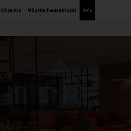
Ohjelma
Näytteilleasettajat
Info
aa
Avaa
avalikko
alavalikko