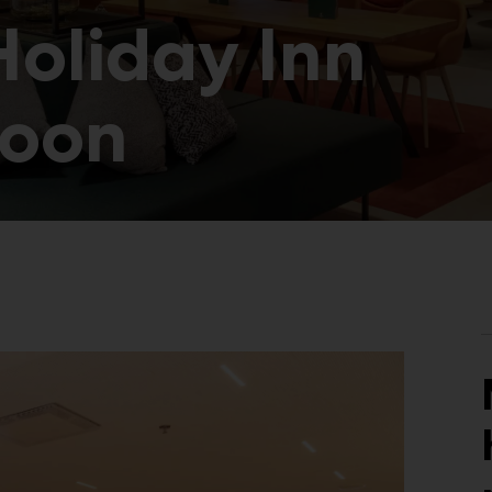
Holiday Inn
poon