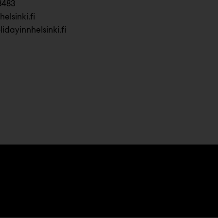
8483
lsinki.fi
idayinnhelsinki.fi