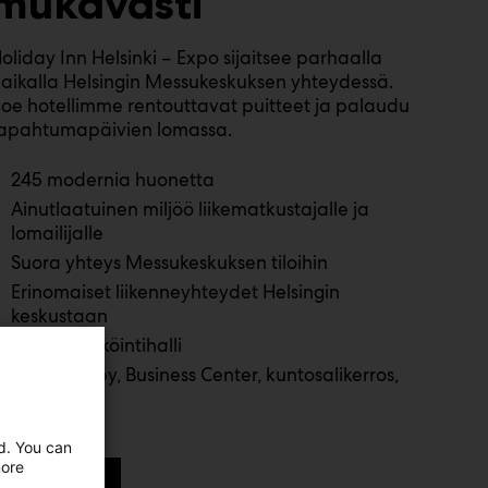
mukavasti
oliday Inn Helsinki – Expo sijaitsee parhaalla
aikalla Helsingin Messukeskuksen yhteydessä.
oe hotellimme rentouttavat puitteet ja palaudu
apahtumapäivien lomassa.
245 modernia huonetta
Ainutlaatuinen miljöö liikematkustajalle ja
lomailijalle
Suora yhteys Messukeskuksen tiloihin
Erinomaiset liikenneyhteydet Helsingin
keskustaan
Oma pysäköintihalli
Open Lobby, Business Center, kuntosalikerros,
saunat
ed. You can
more
Lue lisää