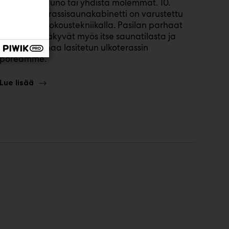
Kokousta, sauno tai yhdistä molemmat. 10.
kerroksen terassisaunakabinetti on varustettu
modernilla kokoustekniikalla. Pasilan parhaat
maisemat näkyvät myös itse saunatilasta ja
kaiken kruunaa lasitetun ulkoterassin
poreamme.
Lue lisää