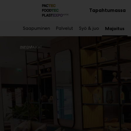
Main
Siirry
sisältöön
Tapahtumassa
Av
al
Saapuminen
Palvelut
Syö & juo
Majoitus
INFO
MAJOITUS