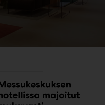
Messukeskuksen
hotellissa majoitut