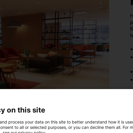
H
p
K
t
y on this site
and process your data on this site to better understand how it is us
onsent to all or selected purposes, or you can decline them all. For 
, see our privacy policy.