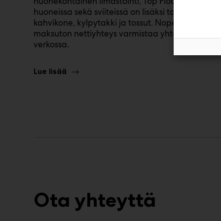
huonekohtainen ilmastointi, Top Floor-tason
huoneissa sekä sviiteissä on lisäksi tallelokero,
kahvikone, kylpytakki ja tossut. Nopea ja
maksuton nettiyhteys varmistaa yhteydenpidon
verkossa.
Lue lisää
Ota yhteyttä