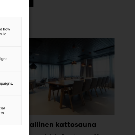
and how
ould
aigns
mpaigns.
ial
 to
Tunnelmallinen kattosauna