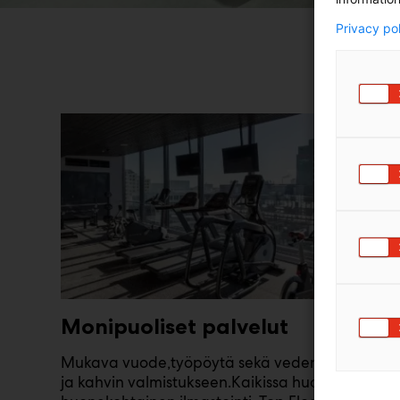
Privacy po
Monipuoliset palvelut
Mukava vuode,työpöytä sekä vedenkeitin teen-
ja kahvin valmistukseen.Kaikissa huoneissa on