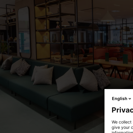
English
Privac
We collect 
give your c
information