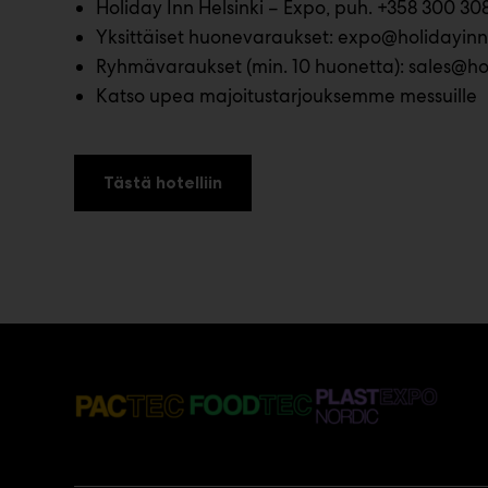
Holiday Inn Helsinki – Expo, puh. +358 300 30
Yksittäiset huonevaraukset:
expo@holidayinnhe
Ryhmävaraukset (min. 10 huonetta):
sales@hol
Katso upea majoitustarjouksemme messuille
Tästä hotelliin